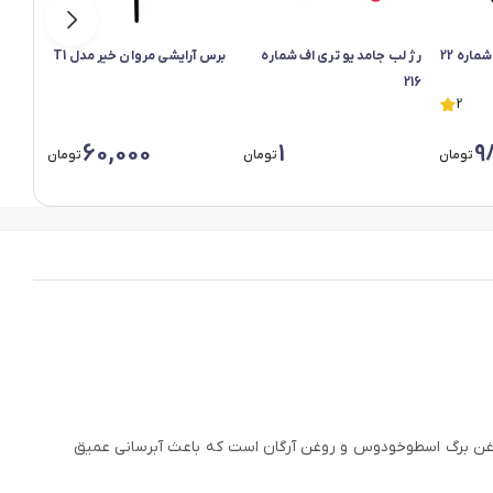
اره 22
رژ لب جامد یو تری اف شماره
برس آرایشی مروان خیر مدل T1
برس آ
T18
216
2
60,000
1
9
تومان
تومان
تومان
ا، روغن برگ اسطوخودوس و روغن آرگان است که باعث آبرسانی عمیق