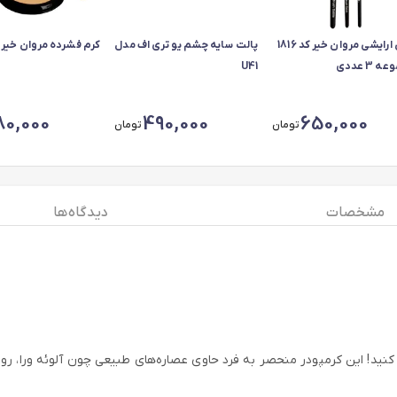
برس ارایشی مروان خیر کد 1816
پالت سایه چشم یو تری اف مدل
کرم فشرده مروان خیر شم
 3 عددی
U41
80,000
490,000
650,000
تومان
تومان
مشخصات
دیدگاه ها
جربه کنید! این کرمپودر منحصر به فرد حاوی عصاره‌های طبیعی چون آلوئه ور